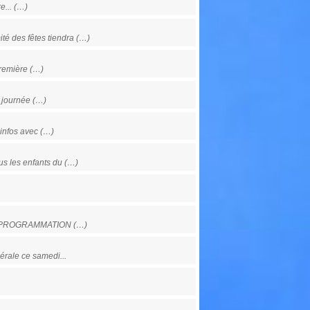
e... (…)
 des fêtes tiendra (…)
première (…)
 journée (…)
nfos avec (…)
 les enfants du (…)
 - PROGRAMMATION (…)
rale ce samedi...