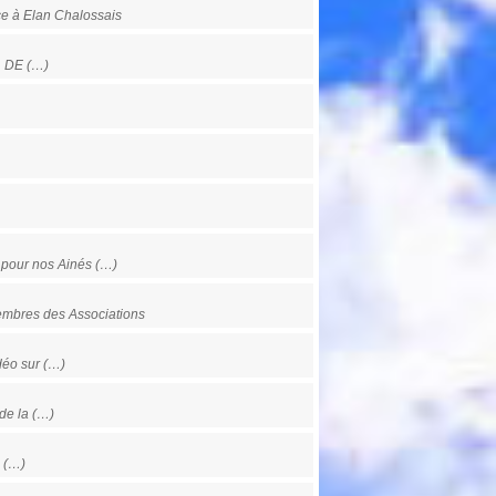
e à Elan Chalossais
. DE (…)
 pour nos Ainés (…)
mbres des Associations
éo sur (…)
de la (…)
u (…)