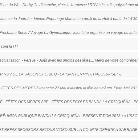
fiche du We - Derby Ce dimanche, c’est la kermesse ! RDV à la salle polyvalente p
ur sur la Journée détente Reportage Marche au profit de la Holi à partir de 14’30 
rochaine Sortie / Voyage La Gymnastique volontaire organise un voyage ouvert à 
nt là ! ! !
actualisation - Vers le 7 Août avec les photos des fêtes.... Merci de votre compréh
RNIER RDV DE LA SAISON ST CRICQ - LA "SAN FERMIN CHALOSSAISE" ☼
 FÊTES DES MÈRES Dimanche 27 Mai avait lieu la fête des mères. Entre Mai 2017
PALITÉ - FÊTES DES MERES APE - FÊTES DES ECOLES BANDA LA CRICQUÉÑA - 
ITÉ - RÉUNION PUBLIQUE BANDA LA CRICQUÉÑA - PRESENTATION 2018 ♪♫ USSC
ATCH ET REPAS SPONSORS RETOUR VIDÉO SUR LA COURTE DÉFAITE A SARRAZIE