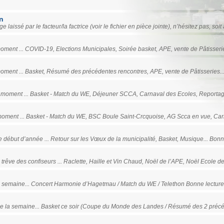
n
ssé par le facteur/la factrice (voir le fichier en pièce jointe), n’hésitez pas, soit
moment ... COVID-19, Elections Municipales, Soirée basket, APE, vente de Pâtisseri
moment ... Basket, Résumé des précédentes rencontres, APE, vente de Pâtisseries.
du moment ... Basket - Match du WE, Déjeuner SCCA, Carnaval des Ecoles, Reporta
 moment ... Basket - Match du WE, BSC Boule Saint-Crcquoise, AG Scca en vue, Car
e début d’année ... Retour sur les Vœux de la municipalité, Basket, Musique... Bonne
trêve des confiseurs ... Raclette, Haille et Vin Chaud, Noël de l’APE, Noël Ecole d
a semaine... Concert Harmonie d’Hagetmau / Match du WE / Telethon Bonne lectur
de la semaine... Basket ce soir (Coupe du Monde des Landes / Résumé des 2 précé