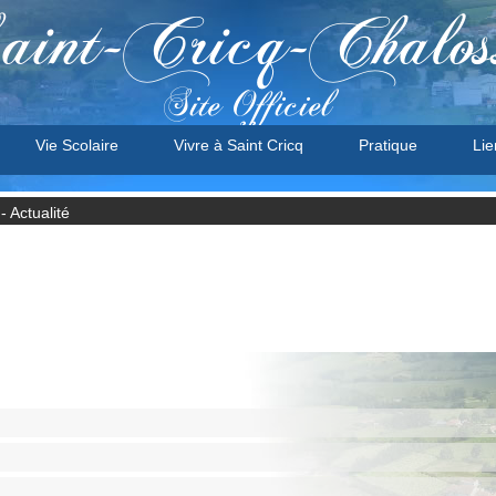
aint-Cricq-Chalos
Site Officiel
Vie Scolaire
Vivre à Saint Cricq
Pratique
Lie
 Actualité