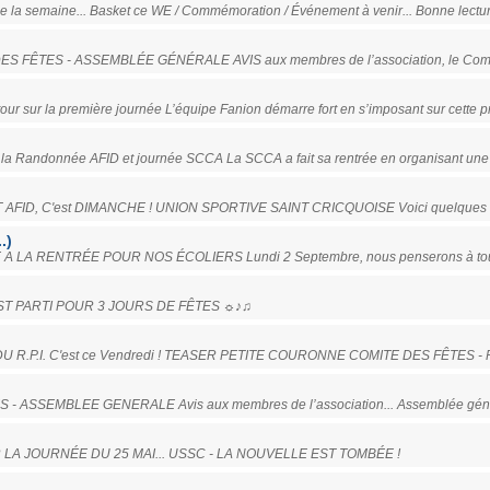
e la semaine... Basket ce WE / Commémoration / Événement à venir... Bonne lectur
 DES FÊTES - ASSEMBLÉE GÉNÉRALE AVIS aux membres de l’association, le Comité
ur sur la première journée L’équipe Fanion démarre fort en s’imposant sur cette 
r la Randonnée AFID et journée SCCA La SCCA a fait sa rentrée en organisant une
 ET AFID, C'est DIMANCHE ! UNION SPORTIVE SAINT CRICQUOISE Voici quelques i
.)
 A LA RENTRÉE POUR NOS ÉCOLIERS Lundi 2 Septembre, nous penserons à tous
'EST PARTI POUR 3 JOURS DE FÊTES ☼♪♫
S DU R.P.I. C'est ce Vendredi ! TEASER PETITE COURONNE COMITE DES FÊTES
ES - ASSEMBLEE GENERALE Avis aux membres de l’association... Assemblée géné
SUR LA JOURNÉE DU 25 MAI... USSC - LA NOUVELLE EST TOMBÉE !