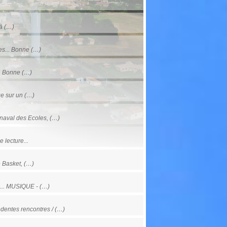
 à (…)
es... Bonne (…)
.. Bonne (…)
ge sur un (…)
naval des Ecoles, (…)
 lecture...
e Basket, (…)
e... MUSIQUE - (…)
dentes rencontres / (…)