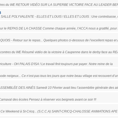
Rencontres du WE RETOUR VIDÉO SUR LA SUPERBE VICTOIRE FACE AU LEADER BE
8
LA SALLE POLYVALENTE - ELLES ET LOUIS ! ELLES ET LOUIS : Une contrebasse, u
ur sur le REPAS DE LA CHASSE Comme chaque année, l’ACCA nous a gratifié, pour
UOIS - Retour sur le repas... Quelques photos ci-dessous de l’excellent repas et
contres du WE Résumé vidéo de la victoire à Caupenne dans le derby face au RE
culture - OH PALAIS D'ISA ! Le travail finit toujours par payer. Notre reine de la
sode neigeux... Ce n’est pas tous les jours que notre beau village est recouvert d
 L'ASSEMBLÉE DES AINÉS Samedi 10 Février avait lieu l’assemblée générale des a
Carnaval des écoles Pensez à réserver vos beignets avant ce soir !!!
T - Ce Weekend à St-Cricq... (S.C.C.A) SAINT-CRICQ-CHALOSSE ANIMATIONS APE