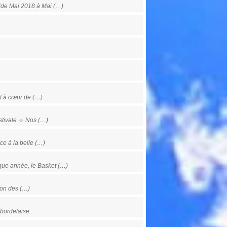
de Mai 2018 à Mai (…)
t à cœur de (…)
tivale ☼ Nos (…)
 à la belle (…)
ue année, le Basket (…)
ion des (…)
ordelaise...