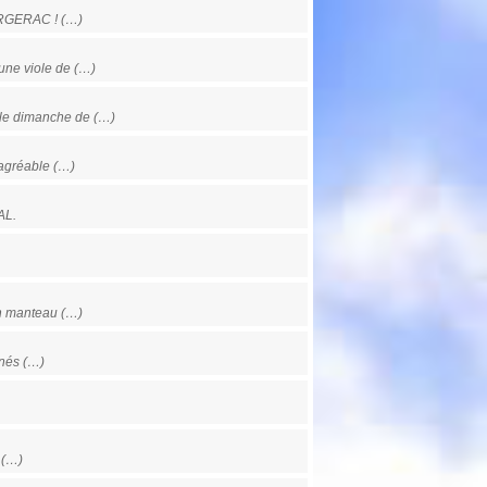
RGERAC ! (…)
ne viole de (…)
 le dimanche de (…)
 agréable (…)
AL.
’un manteau (…)
inés (…)
 (…)