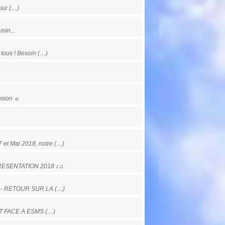
our (…)
min...
tous ! Besoin (…)
ension ☼
 et Mai 2018, notre (…)
PRESENTATION 2018 ♪♫
 - RETOUR SUR LA (…)
T FACE A ESMS (…)