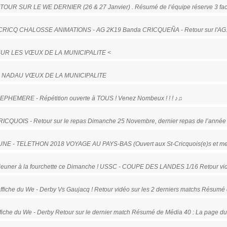
RETOUR SUR LE WE DERNIER (26 & 27 Janvier) . Résumé de l’équipe réserve 3 fac
NT CRICQ CHALOSSE ANIMATIONS - AG 2K19 Banda CRICQUEÑA - Retour sur l'AG
UR SUR LES VŒUX DE LA MUNICIPALITE <
E DE NADAU VŒUX DE LA MUNICIPALITE
EPHEMERE - Répétition ouverte à TOUS ! Venez Nombeux ! ! ! ♪♫
RICQUOIS - Retour sur le repas Dimanche 25 Novembre, dernier repas de l’année
UNE - TELETHON 2018 VOYAGE AU PAYS-BAS (Ouvert aux St-Cricquois(e)s et me
jeuner à la fourchette ce Dimanche ! USSC - COUPE DES LANDES 1/16 Retour vid
fiche du We - Derby Vs Gaujacq ! Retour vidéo sur les 2 derniers matchs Résumé 
fiche du We - Derby Retour sur le dernier match Résumé de Média 40 : La page d