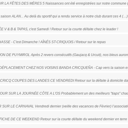
UR LA FÊTES DES MÈRES 5 Naissances ont été enregistrées sur notre commune (
aison ALAN... Au delà du sportif qui a rendu service à notre club durant ces 4 (…)
 V & B & TAPAS, c'est Samedi ! Retour sur la courte défaite chez le leader !
HASSE - C'est Dimanche ! AÎNÉS ST-CRIQUOIS / Retour sur le repas
ION DE PUYMIROL Après 2 revers consécutifs (Gaujacq & Urcuit), nos bleus auron
 - DÉPLACEMENT CHEZ NOS VOISINS BANDA CRICQUEÑA - Cap vers la saison es
T CRICQ COUPES DES LANDES CE VENDREDI Retour sur la défaite à domicile dace
RETOUR SUR LA JOURNÉE CÔTE A L'OS Probablement un des meilleurs "tiaps" chaq
R SUR LE CARNAVAL Vendredi dernier (veille des vacances de Février) l’associat
FFICHE DE CE WEEKEND Retour sur la courte défaite du weekend dernier en terre b