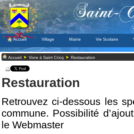
Saint-C
S
Accueil
Village
Mairie
Vie Scolaire
Accueil
Vivre à Saint Cricq
Restauration
Restauration
Retrouvez ci-dessous les spé
commune. Possibilité d’ajou
le
Webmaster