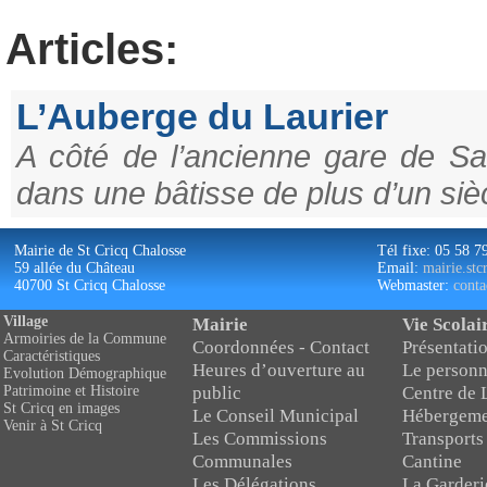
Articles:
L’Auberge du Laurier
A côté de l’ancienne gare de Sai
dans une bâtisse de plus d’un siè
Mairie de St Cricq Chalosse
Tél fixe: 05 58 7
59 allée du Château
Email:
mairie.st
40700 St Cricq Chalosse
Webmaster:
conta
Village
Mairie
Vie Scolai
Armoiries de la Commune
Coordonnées - Contact
Présentatio
Caractéristiques
Heures d’ouverture au
Le personn
Evolution Démographique
public
Centre de 
Patrimoine et Histoire
St Cricq en images
Le Conseil Municipal
Hébergeme
Venir à St Cricq
Les Commissions
Transports
Communales
Cantine
Les Délégations
La Garderi