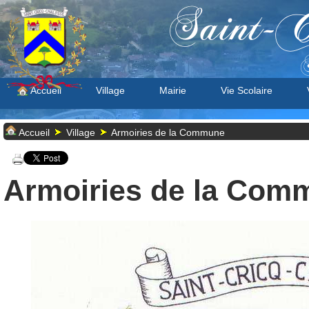
Saint-C
S
Accueil
Village
Mairie
Vie Scolaire
Accueil
Village
Armoiries de la Commune
Armoiries de la Com