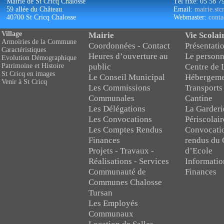
Mairie de St Cricq Chalosse
Tél fixe: 05 58 7
59 allée du Château
Email:
mairie.st
40700 St Cricq Chalosse
Webmaster:
conta
Village
Mairie
Vie Scolai
Armoiries de la Commune
Coordonnées - Contact
Présentatio
Caractéristiques
Heures d’ouverture au
Le personn
Evolution Démographique
public
Centre de 
Patrimoine et Histoire
St Cricq en images
Le Conseil Municipal
Hébergeme
Venir à St Cricq
Les Commissions
Transports
Communales
Cantine
Les Délégations
La Garderi
Les Convocations
Périscolair
Les Comptes Rendus
Convocati
Finances
rendus du 
Projets - Travaux -
d’Ecole
Réalisations - Services
Informatio
Communauté de
Finances
Communes Chalosse
Tursan
Les Employés
Communaux