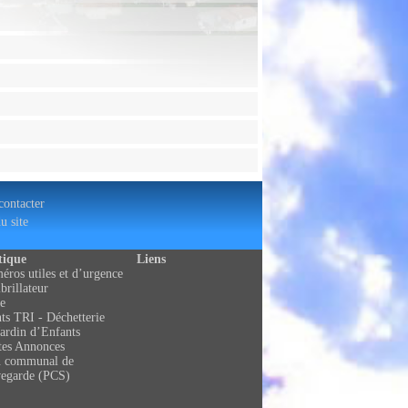
ontacter
u site
tique
Liens
ros utiles et d’urgence
brillateur
e
ts TRI - Déchetterie
ardin d’Enfants
tes Annonces
n communal de
vegarde (PCS)