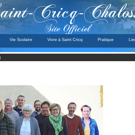
aint-Cricq-Chalos
Site Officiel
Vie Scolaire
Vivre à Saint Cricq
Pratique
Lie
l