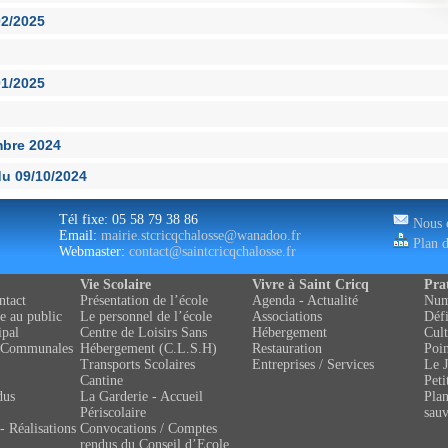
02/2025
01/2025
mbre 2024
u 09/10/2024
Tél fixe: 05 58 79 38 86
Nous c
Email:
mairie.stcricqchalosse@wanadoo.fr
Plan d
Webmaster:
contact@saintcricqchalosse.fr
Vie Scolaire
Vivre à Saint Cricq
Pra
ntact
Présentation de l’école
Agenda - Actualité
Numé
e au public
Le personnel de l’école
Associations
Défi
ipal
Centre de Loisirs Sans
Hébergement
Cult
 Communales
Hébergement (C.L.S.H)
Restauration
Poin
Transports Scolaires
Entreprises / Services
Le J
Cantine
Peti
dus
La Garderie - Accueil
Pla
Périscolaire
sau
- Réalisations
Convocations / Comptes
rendus du Conseil d’Ecole