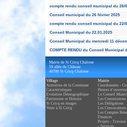
compte rendu conseil municipal du 26/
Conseil municipal du 26 février 2025
compte rendu conseil municipal du 22/
Conseil Municipal du 22.01.2025
Conseil Municipal du mercredi 11 déce
COMPTE RENDU du Conseil Municipal d
Mairie de St Cricq Chalosse
59 allée du Château
40700 St Cricq Chalosse
Village
Mairie
Armoiries de la Commune
Coordonnées - Co
Caractéristiques
Heures d’ouvertur
Evolution Démographique
Le Conseil Munic
Patrimoine et Histoire
Les Commissions
St Cricq en images
Les Délégations
Venir à St Cricq
Les Convocations
Les Comptes Ren
Finances
Projets - Travaux 
- Services