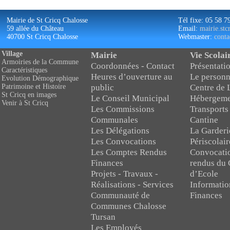
Mairie de St Cricq Chalosse
Tél fixe: 05 58 7
59 allée du Château
Email:
mairie.st
40700 St Cricq Chalosse
Webmaster:
conta
Village
Mairie
Vie Scolai
Armoiries de la Commune
Coordonnées - Contact
Présentatio
Caractéristiques
Heures d’ouverture au
Le personn
Evolution Démographique
public
Centre de 
Patrimoine et Histoire
St Cricq en images
Le Conseil Municipal
Hébergeme
Venir à St Cricq
Les Commissions
Transports
Communales
Cantine
Les Délégations
La Garderi
Les Convocations
Périscolair
Les Comptes Rendus
Convocati
Finances
rendus du 
Projets - Travaux -
d’Ecole
Réalisations - Services
Informatio
Communauté de
Finances
Communes Chalosse
Tursan
Les Employés