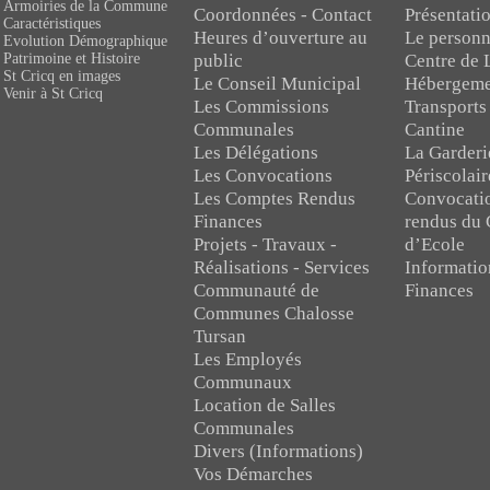
Armoiries de la Commune
Coordonnées - Contact
Présentatio
Caractéristiques
Heures d’ouverture au
Le personn
Evolution Démographique
public
Centre de 
Patrimoine et Histoire
St Cricq en images
Le Conseil Municipal
Hébergeme
Venir à St Cricq
Les Commissions
Transports
Communales
Cantine
Les Délégations
La Garderi
Les Convocations
Périscolair
Les Comptes Rendus
Convocati
Finances
rendus du 
Projets - Travaux -
d’Ecole
Réalisations - Services
Informatio
Communauté de
Finances
Communes Chalosse
Tursan
Les Employés
Communaux
Location de Salles
Communales
Divers (Informations)
Vos Démarches