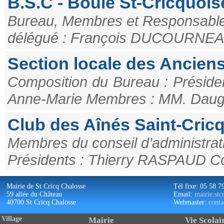
B.S.C - Boule St-Cricquois
Bureau, Membres et Responsables
délégué : François DUCOURNEAU
Section locale des Ancien
Composition du Bureau : Présiden
Anne-Marie Membres : MM. Daugé
Club des Aînés Saint-Cric
Membres du conseil d’administrat
Présidents : Thierry RASPAUD Co-
Mairie de St Cricq Chalosse
Tél fixe: 05 58 7
59 allée du Château
Email:
mairie.st
40700 St Cricq Chalosse
Webmaster:
conta
Village
Mairie
Vie Scolai