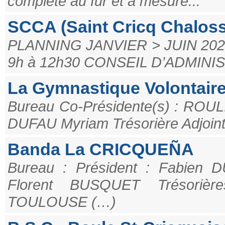
complété au fur et à mesure...
SCCA (Saint Cricq Chalos
PLANNING JANVIER > JUIN 202
9h à 12h30 CONSEIL D’ADMINIST
La Gymnastique Volontair
Bureau Co-Présidente(s) : ROUL
DUFAU Myriam Trésorière Adjoint
Banda La CRICQUEÑA
Bureau : Président : Fabien
Florent BUSQUET Trésori
TOULOUSE (…)