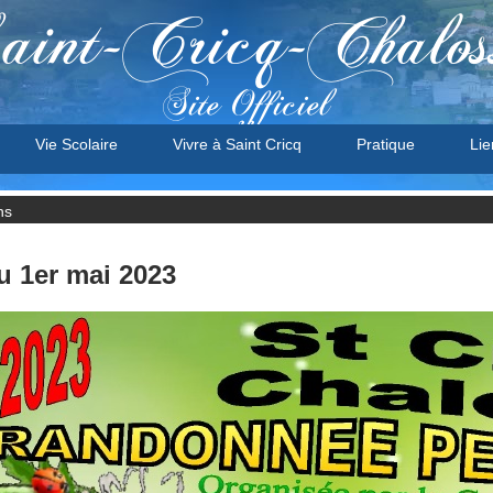
aint-Cricq-Chalos
Site Officiel
Vie Scolaire
Vivre à Saint Cricq
Pratique
Lie
ns
 1er mai 2023