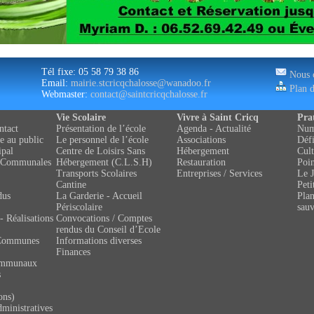
Tél fixe: 05 58 79 38 86
Nous c
Email:
mairie.stcricqchalosse@wanadoo.fr
Plan d
Webmaster:
contact@saintcricqchalosse.fr
Vie Scolaire
Vivre à Saint Cricq
Pra
ntact
Présentation de l’école
Agenda - Actualité
Numé
e au public
Le personnel de l’école
Associations
Défi
ipal
Centre de Loisirs Sans
Hébergement
Cult
 Communales
Hébergement (C.L.S.H)
Restauration
Poin
Transports Scolaires
Entreprises / Services
Le J
Cantine
Peti
dus
La Garderie - Accueil
Pla
Périscolaire
sau
- Réalisations
Convocations / Comptes
rendus du Conseil d’Ecole
Communes
Informations diverses
Finances
ommunaux
s
ons)
ministratives