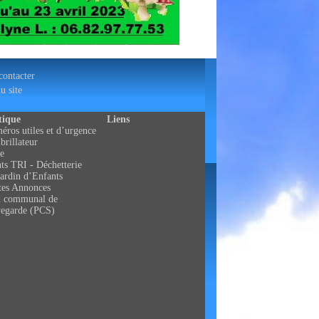
ontacter
u site
tique
Liens
ros utiles et d’urgence
brillateur
e
ts TRI - Déchetterie
ardin d’Enfants
tes Annonces
n communal de
vegarde (PCS)