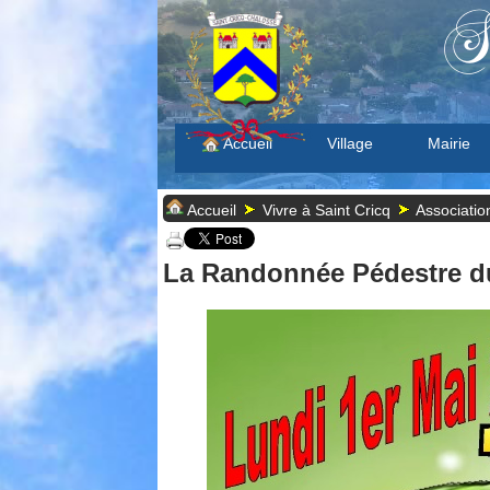
S
Accueil
Village
Mairie
Accueil
Vivre à Saint Cricq
Associatio
La Randonnée Pédestre du