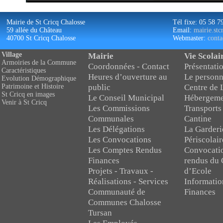
Mairie de St Cricq Chalosse
Tél fixe: 05 58 7
59 allée du Château
Email:
mairie.st
40700 St Cricq Chalosse
Webmaster:
conta
Village
Mairie
Vie Scolai
Armoiries de la Commune
Coordonnées - Contact
Présentatio
Caractéristiques
Heures d’ouverture au
Le personn
Evolution Démographique
public
Centre de 
Patrimoine et Histoire
St Cricq en images
Le Conseil Municipal
Hébergeme
Venir à St Cricq
Les Commissions
Transports
Communales
Cantine
Les Délégations
La Garderi
Les Convocations
Périscolair
Les Comptes Rendus
Convocati
Finances
rendus du 
Projets - Travaux -
d’Ecole
Réalisations - Services
Informatio
Communauté de
Finances
Communes Chalosse
Tursan