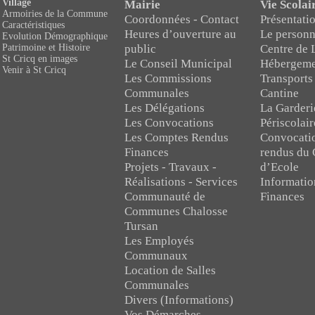
Village
Mairie
Vie Scolai
Armoiries de la Commune
Coordonnées - Contact
Présentatio
Caractéristiques
Heures d’ouverture au
Le personn
Evolution Démographique
public
Centre de 
Patrimoine et Histoire
St Cricq en images
Le Conseil Municipal
Hébergeme
Venir à St Cricq
Les Commissions
Transports
Communales
Cantine
Les Délégations
La Garderi
Les Convocations
Périscolair
Les Comptes Rendus
Convocati
Finances
rendus du 
Projets - Travaux -
d’Ecole
Réalisations - Services
Informatio
Communauté de
Finances
Communes Chalosse
Tursan
Les Employés
Communaux
Location de Salles
Communales
Divers (Informations)
Vos Démarches