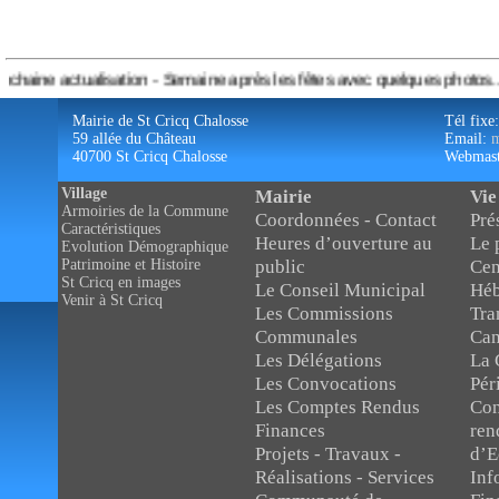
- Semaine après les fêtes avec quelques photos....
Mairie de St Cricq Chalosse
Tél fixe
59 allée du Château
Email:
m
40700 St Cricq Chalosse
Webmast
Village
Mairie
Vie
Armoiries de la Commune
Coordonnées - Contact
Pré
Caractéristiques
Heures d’ouverture au
Le 
Evolution Démographique
public
Cen
Patrimoine et Histoire
St Cricq en images
Le Conseil Municipal
Héb
Venir à St Cricq
Les Commissions
Tra
Communales
Can
Les Délégations
La 
Les Convocations
Pér
Les Comptes Rendus
Con
Finances
ren
Projets - Travaux -
d’E
Réalisations - Services
Inf