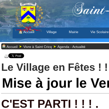
Saint
Accueil
Village
Mairie
Vie Scolaire
Accueil
Vivre à Saint Cricq
Agenda - Actualité
Le Village en Fêtes ! 
Mise à jour le Ve
C'EST PARTI ! ! ! .