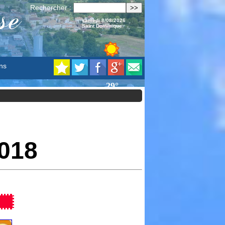
se
Rechercher :
samedi 8/08/2026
Saint Dominique
ns
2018
 réserver vos beignets avant ce soir !!!