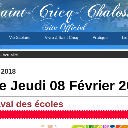
aint-Cricq-Chalos
Site Officiel
Vie Scolaire
Vivre à Saint Cricq
Pratique
Lie
 Actualité
 2018
le Jeudi 08 Février 
aval des écoles
Pensez à