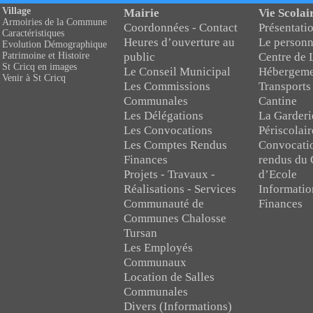
Village
Mairie
Vie Scolai
Armoiries de la Commune
Coordonnées - Contact
Présentatio
Caractéristiques
Heures d’ouverture au
Le personn
Evolution Démographique
public
Centre de 
Patrimoine et Histoire
St Cricq en images
Le Conseil Municipal
Hébergeme
Venir à St Cricq
Les Commissions
Transports
Communales
Cantine
Les Délégations
La Garderi
Les Convocations
Périscolair
Les Comptes Rendus
Convocati
Finances
rendus du 
Projets - Travaux -
d’Ecole
Réalisations - Services
Informatio
Communauté de
Finances
Communes Chalosse
Tursan
Les Employés
Communaux
Location de Salles
Communales
Divers (Informations)