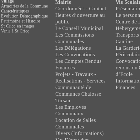
Village
Mairie
Vie Scolai
Armoiries de la Commune
Coordonnées - Contact
Présentatio
Caractéristiques
Heures d’ouverture au
Le personn
Evolution Démographique
public
Centre de 
Patrimoine et Histoire
St Cricq en images
Le Conseil Municipal
Hébergeme
Venir à St Cricq
Les Commissions
Transports
Communales
Cantine
Les Délégations
La Garderi
Les Convocations
Périscolair
Les Comptes Rendus
Convocati
Finances
rendus du 
Projets - Travaux -
d’Ecole
Réalisations - Services
Informatio
Communauté de
Finances
Communes Chalosse
Tursan
Les Employés
Communaux
Location de Salles
Communales
Divers (Informations)
Vos Démarches