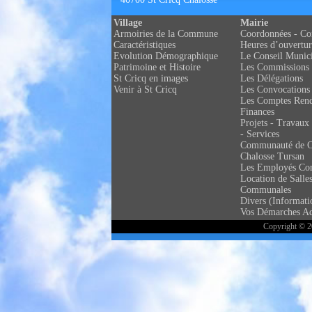
Village
Mairie
Armoiries de la Commune
Coordonnées - Co
Caractéristiques
Heures d’ouvertur
Evolution Démographique
Le Conseil Munic
Patrimoine et Histoire
Les Commissions
St Cricq en images
Les Délégations
Venir à St Cricq
Les Convocations
Les Comptes Ren
Finances
Projets - Travaux 
- Services
Communauté de 
Chalosse Tursan
Les Employés C
Location de Salle
Communales
Divers (Informati
Vos Démarches Ad
Copyright © 20