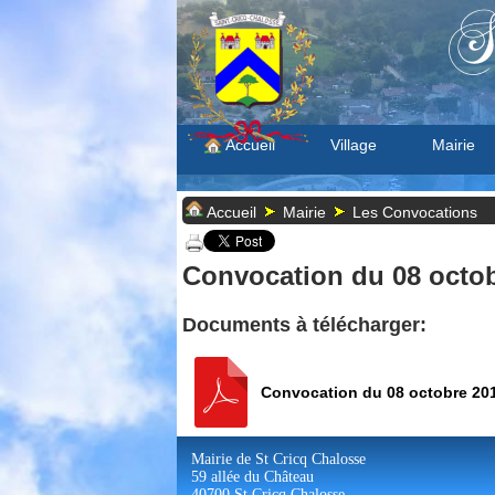
S
Accueil
Village
Mairie
Accueil
Mairie
Les Convocations
Convocation du 08 octob
Documents à télécharger:
Convocation du 08 octobre 20
Mairie de St Cricq Chalosse
59 allée du Château
40700 St Cricq Chalosse