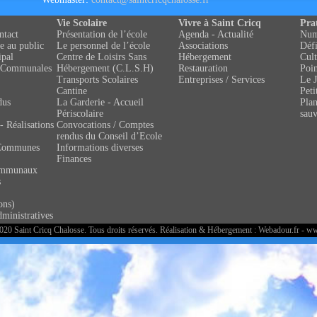
Vie Scolaire
Vivre à Saint Cricq
Pra
ntact
Présentation de l’école
Agenda - Actualité
Numé
e au public
Le personnel de l’école
Associations
Défi
ipal
Centre de Loisirs Sans
Hébergement
Cult
 Communales
Hébergement (C.L.S.H)
Restauration
Poin
Transports Scolaires
Entreprises / Services
Le J
Cantine
Peti
dus
La Garderie - Accueil
Pla
Périscolaire
sau
- Réalisations
Convocations / Comptes
rendus du Conseil d’Ecole
Communes
Informations diverses
Finances
ommunaux
s
ons)
ministratives
20 Saint Cricq Chalosse. Tous droits réservés. Réalisation & Hébergement :
Webadour.fr - w