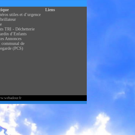
tique
Liens
ros utiles et d’urgence
brillateur
e
ts TRI - Déchetterie
ardin d’Enfants
tes Annonces
n communal de
vegarde (PCS)
ww.webadour.fr