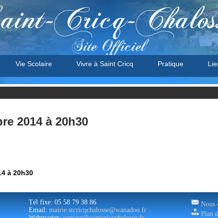
aint-Cricq-Chalos
Site Officiel
Vie Scolaire
Vivre à Saint Cricq
Pratique
Lie
re 2014 à 20h30
14 à 20h30
Tél fixe: 05 58 79 38 86
Nous c
Email:
mairie.stcricqchalosse@wanadoo.fr
Plan d
Webmaster:
contact@saintcricqchalosse.fr