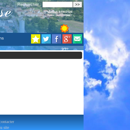
se
Rechercher :
samedi 8/08/2026
Saint Dominique
ns
ontacter
u site