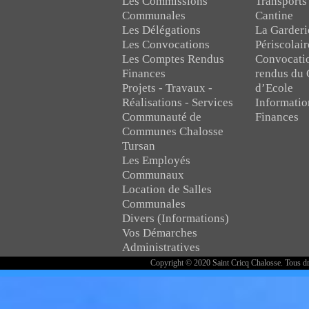
Les Commissions
Transports
Communales
Cantine
Les Délégations
La Garderi
Les Convocations
Périscolair
Les Comptes Rendus
Convocati
Finances
rendus du 
Projets - Travaux -
d’Ecole
Réalisations - Services
Informatio
Communauté de
Finances
Communes Chalosse
Tursan
Les Employés
Communaux
Location de Salles
Communales
Divers (Informations)
Vos Démarches
Administratives
Copyright © 2020 Saint Cricq Chalosse. Tous dr