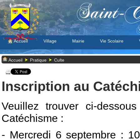
Saint-C
S
Accueil
Village
Mairie
Vie Scolaire
Accueil
Pratique
Culte
Inscription au Catéc
Veuillez trouver ci-dessous
Catéchisme :
- Mercredi 6 septembre : 