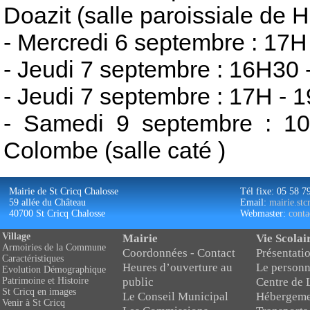
Doazit (salle paroissiale de
- Mercredi 6 septembre : 17H
- Jeudi 7 septembre : 16H30 -
- Jeudi 7 septembre : 17H - 
- Samedi 9 septembre : 1
Colombe (salle caté )
Mairie de St Cricq Chalosse
Tél fixe: 05 58 7
59 allée du Château
Email:
mairie.st
40700 St Cricq Chalosse
Webmaster:
conta
Village
Mairie
Vie Scolai
Armoiries de la Commune
Coordonnées - Contact
Présentatio
Caractéristiques
Heures d’ouverture au
Le personn
Evolution Démographique
public
Centre de 
Patrimoine et Histoire
St Cricq en images
Le Conseil Municipal
Hébergeme
Venir à St Cricq