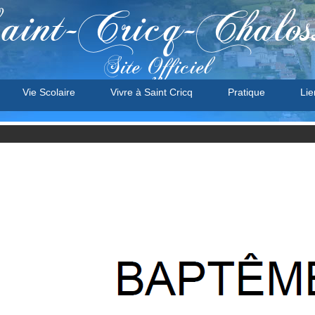
aint-Cricq-Chalos
Site Officiel
Vie Scolaire
Vivre à Saint Cricq
Pratique
Lie