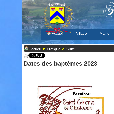
S
Accueil
Village
Mairie
Accueil
Pratique
Culte
Dates des baptêmes 2023