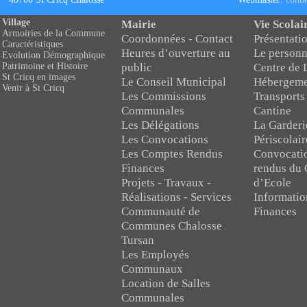
Village
Mairie
Vie Scolai
Armoiries de la Commune
Coordonnées - Contact
Présentatio
Caractéristiques
Heures d’ouverture au
Le personn
Evolution Démographique
public
Centre de 
Patrimoine et Histoire
St Cricq en images
Le Conseil Municipal
Hébergeme
Venir à St Cricq
Les Commissions
Transports
Communales
Cantine
Les Délégations
La Garderi
Les Convocations
Périscolair
Les Comptes Rendus
Convocati
Finances
rendus du 
Projets - Travaux -
d’Ecole
Réalisations - Services
Informatio
Communauté de
Finances
Communes Chalosse
Tursan
Les Employés
Communaux
Location de Salles
Communales