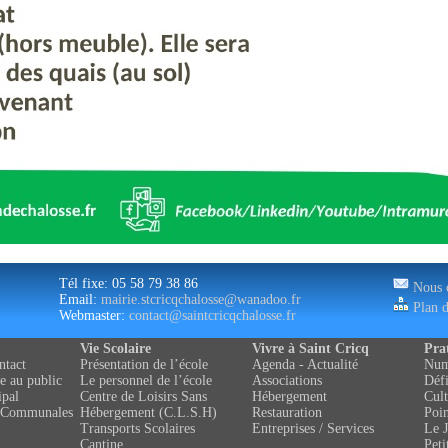
Tél fixe: 05 58 79 38 86
Nous c
Email:
mairie.stcricqchalosse@wanadoo.fr
Plan d
Webmaster:
contact@saintcricqchalosse.fr
Vie Scolaire
Vivre à Saint Cricq
Pra
ntact
Présentation de l’école
Agenda - Actualité
Numé
e au public
Le personnel de l’école
Associations
Défi
ipal
Centre de Loisirs Sans
Hébergement
Cult
 Communales
Hébergement (C.L.S.H)
Restauration
Poin
Transports Scolaires
Entreprises / Services
Le J
Cantine
Peti