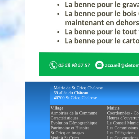
Mairie de St Cricq Chalosse
59 allée du Château
40700 St Cricq Chalosse
Village
Mairie
Armoiries de la Commune
Coordonnées - Co
Caractéristiques
Heures d’ouvertur
Evolution Démographique
Le Conseil Munic
Patrimoine et Histoire
Les Commissions
St Cricq en images
Les Délégations
Venir à St Cricq
Les Convocations