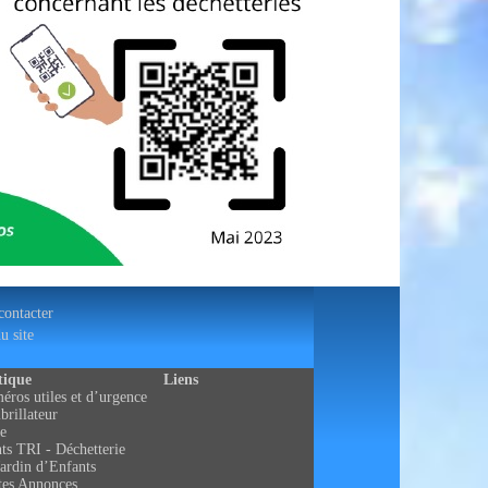
ontacter
u site
tique
Liens
ros utiles et d’urgence
brillateur
e
ts TRI - Déchetterie
ardin d’Enfants
tes Annonces