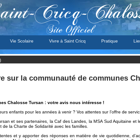
aint-Cricq-Chalos
Site Officiel
Vie Scolaire
Vivre à Saint Cricq
Pratique
Lie
)
ivre sur la communauté de communes Ch
s Chalosse Tursan : votre avis nous intéresse !
 leurs enfants pour les années à venir ? Vos attentes sur l’offre de servi
 et ses partenaires, la Caf des Landes, la MSA Sud Aquitaine et le
t de la Charte de Solidarité avec les familles.
tentes et y apporter des réponses en matière de vie quotidienne, d’ac