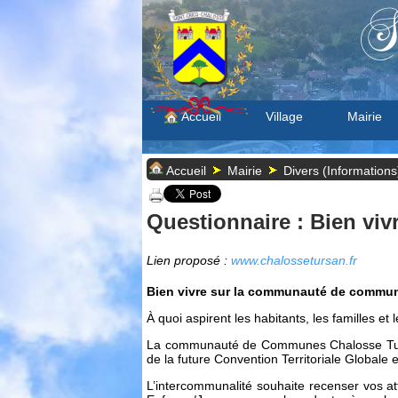
S
Accueil
Village
Mairie
Accueil
Mairie
Divers (Informations
Questionnaire : Bien v
Lien proposé :
www.chalossetursan.fr
Bien vivre sur la communauté de commune
À quoi aspirent les habitants, les familles et
La communauté de Communes Chalosse Tursan
de la future Convention Territoriale Globale e
L’intercommunalité souhaite recenser vos at