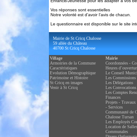
Enfance/Jeunesse pour les adapter à vos besoi
Vos réponses sont essentielles
Notre volonté est d’avoir l’avis de chacun.
Le questionnaire est disponible sur le sit
Mairie de St Cricq Chalosse
59 allée du Château
40700 St Cricq Chalosse
Village
Mairie
Armoiries de la Commune
Coordonnées - Co
Caractéristiques
Heures d’ouvertur
Evolution Démographique
Le Conseil Munic
Patrimoine et Histoire
Les Commissions
St Cricq en images
Les Délégations
Venir à St Cricq
Les Convocations
Les Comptes Ren
Finances
Projets - Travaux 
- Services
Communauté de 
Chalosse Tursan
Les Employés C
Location de Salle
Communales
Divers (Informati