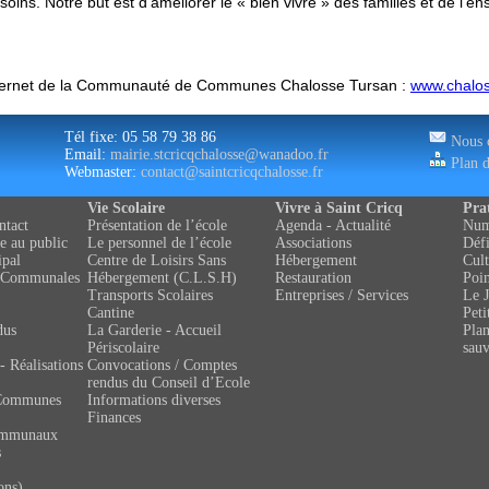
ns. Notre but est d’améliorer le « bien vivre » des familles et de l’ense
e internet de la Communauté de Communes Chalosse Tursan :
www.chalos
Tél fixe: 05 58 79 38 86
Nous c
Email:
mairie.stcricqchalosse@wanadoo.fr
Plan d
Webmaster:
contact@saintcricqchalosse.fr
Vie Scolaire
Vivre à Saint Cricq
Pra
ntact
Présentation de l’école
Agenda - Actualité
Numé
e au public
Le personnel de l’école
Associations
Défi
ipal
Centre de Loisirs Sans
Hébergement
Cult
 Communales
Hébergement (C.L.S.H)
Restauration
Poin
Transports Scolaires
Entreprises / Services
Le J
Cantine
Peti
dus
La Garderie - Accueil
Pla
Périscolaire
sau
- Réalisations
Convocations / Comptes
rendus du Conseil d’Ecole
Communes
Informations diverses
Finances
ommunaux
s
ons)