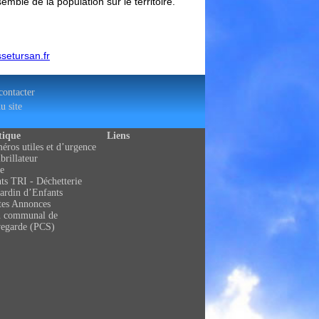
mble de la population sur le territoire.
setursan.fr
ontacter
u site
tique
Liens
ros utiles et d’urgence
brillateur
e
ts TRI - Déchetterie
ardin d’Enfants
tes Annonces
n communal de
vegarde (PCS)