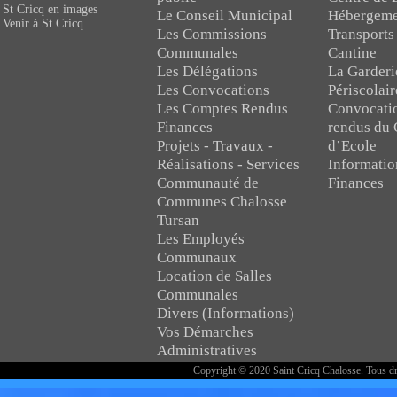
St Cricq en images
Le Conseil Municipal
Hébergeme
Venir à St Cricq
Les Commissions
Transports
Communales
Cantine
Les Délégations
La Garderi
Les Convocations
Périscolair
Les Comptes Rendus
Convocati
Finances
rendus du 
Projets - Travaux -
d’Ecole
Réalisations - Services
Informatio
Communauté de
Finances
Communes Chalosse
Tursan
Les Employés
Communaux
Location de Salles
Communales
Divers (Informations)
Vos Démarches
Administratives
Copyright © 2020 Saint Cricq Chalosse. Tous dr