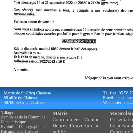
Mairie de St Cricq Chalosse
Tél fixe: 05 58 7
59 allée du Château
Email:
mairie.st
40700 St Cricq Chalosse
Webmaster:
conta
Village
Mairie
Vie Scolai
Armoiries de la Commune
Coordonnées - Contact
Présentatio
Caractéristiques
Heures d’ouverture au
Le personn
Evolution Démographique
public
Centre de 
Patrimoine et Histoire