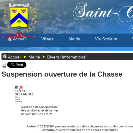
Saint-C
S
Accueil
Village
Mairie
Vie Scolaire
Accueil
Mairie
Divers (Informations)
Suspension ouverture de la Chasse