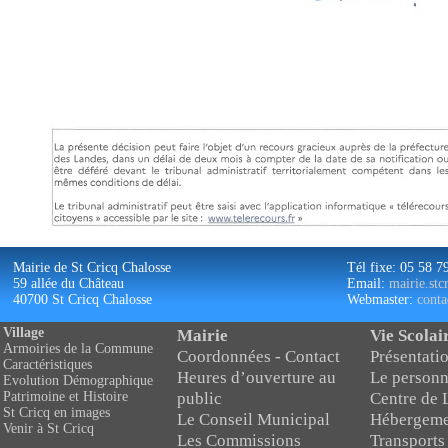
Mairie de St Cricq Chalosse
Tél fixe: 05 58 7
59 allée du Château
Email:
mairie.st
40700 St Cricq Chalosse
Webmaster:
conta
Village
Mairie
Vie Scolai
Armoiries de la Commune
Coordonnées - Contact
Présentatio
Caractéristiques
Heures d’ouverture au
Le personn
Evolution Démographique
public
Centre de 
Patrimoine et Histoire
St Cricq en images
Le Conseil Municipal
Hébergeme
Venir à St Cricq
Les Commissions
Transports