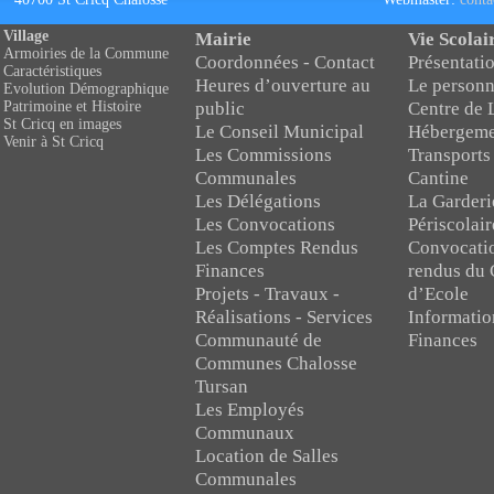
Village
Mairie
Vie Scolai
Armoiries de la Commune
Coordonnées - Contact
Présentatio
Caractéristiques
Heures d’ouverture au
Le personn
Evolution Démographique
public
Centre de 
Patrimoine et Histoire
St Cricq en images
Le Conseil Municipal
Hébergeme
Venir à St Cricq
Les Commissions
Transports
Communales
Cantine
Les Délégations
La Garderi
Les Convocations
Périscolair
Les Comptes Rendus
Convocati
Finances
rendus du 
Projets - Travaux -
d’Ecole
Réalisations - Services
Informatio
Communauté de
Finances
Communes Chalosse
Tursan
Les Employés
Communaux
Location de Salles
Communales