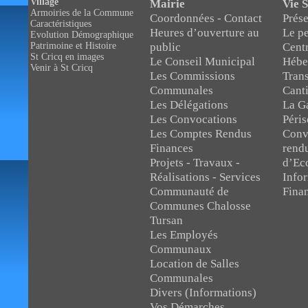
Village
Mairie
Vie S
Armoiries de la Commune
Coordonnées - Contact
Prése
Caractéristiques
Heures d’ouverture au
Le pe
Evolution Démographique
public
Centr
Patrimoine et Histoire
St Cricq en images
Le Conseil Municipal
Hébe
Venir à St Cricq
Les Commissions
Trans
Communales
Cant
Les Délégations
La Ga
Les Convocations
Péris
Les Comptes Rendus
Conv
Finances
rend
Projets - Travaux -
d’Ec
Réalisations - Services
Infor
Communauté de
Fina
Communes Chalosse
Tursan
Les Employés
Communaux
Location de Salles
Communales
Divers (Informations)
Vos Démarches