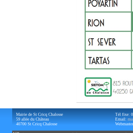
Mairie de St Cricq Chalosse
Tél fixe: 
59 allée du Château
Email:
mai
40700 St Cricq Chalosse
Webmaste