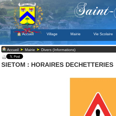
Saint-
Accueil
Village
Mairie
Vie Scolaire
Accueil
Mairie
Divers (Informations)
SIETOM : HORAIRES DECHETTERIES