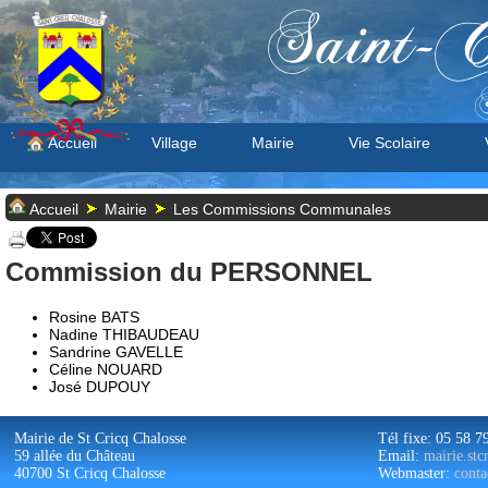
Saint-C
S
Accueil
Village
Mairie
Vie Scolaire
Accueil
Mairie
Les Commissions Communales
Commission du PERSONNEL
Rosine BATS
Nadine THIBAUDEAU
Sandrine GAVELLE
Céline NOUARD
José DUPOUY
Mairie de St Cricq Chalosse
Tél fixe: 05 58 7
59 allée du Château
Email:
mairie.st
40700 St Cricq Chalosse
Webmaster:
conta