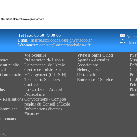
Tél fixe: 05 58 79 38 86
Nous c
Email:
mairie.stcricqchalosse@wanadoo.fr
Plan d
Webmaster:
contact@saintcricqchalosse.fr
Vie Scolaire
Vivre à Saint Cricq
Pra
ntact
Présentation de l’école
Agenda - Actualité
Numé
e au public
Le personnel de l’école
Associations
Défi
ipal
Centre de Loisirs Sans
Hébergement
Cult
 Communales
Hébergement (C.L.S.H)
Restauration
Poin
Transports Scolaires
Entreprises / Services
Le J
Cantine
Peti
dus
La Garderie - Accueil
Pla
Périscolaire
sau
- Réalisations
Convocations / Comptes
rendus du Conseil d’Ecole
Communes
Informations diverses
Finances
ommunaux
s
ons)