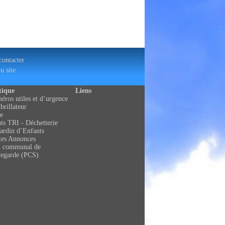
ontacter
u site
tique
Liens
ros utiles et d’urgence
brillateur
e
ts TRI - Déchetterie
ardin d’Enfants
tes Annonces
n communal de
vegarde (PCS)