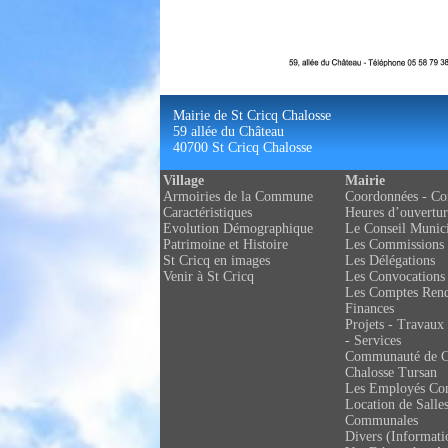
Mairie de St Cricq Chalosse
59 allée du Château
40700 St Cricq Chalosse
Village
Mairie
Armoiries de la Commune
Coordonnées - Co
Caractéristiques
Heures d’ouvertur
Evolution Démographique
Le Conseil Munic
Patrimoine et Histoire
Les Commissions
St Cricq en images
Les Délégations
Venir à St Cricq
Les Convocations
Les Comptes Ren
Finances
Projets - Travaux 
- Services
Communauté de 
Chalosse Tursan
Les Employés C
Location de Salle
Communales
Divers (Informati