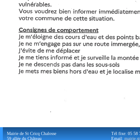
Mairie de St Cricq Chalosse
Tél fixe: 05 58
59 allée du Château
Email:
mairie.s