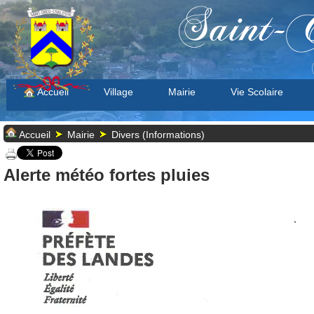
Saint-C
Accueil
Village
Mairie
Vie Scolaire
Accueil
Mairie
Divers (Informations)
Alerte météo fortes pluies