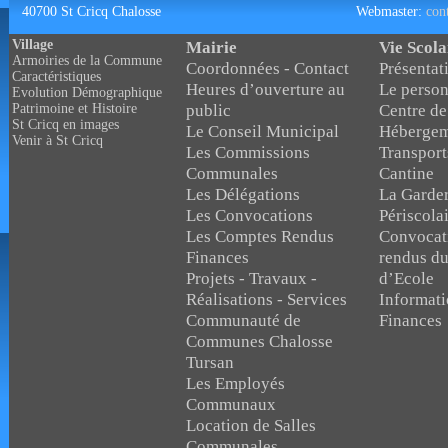
40700 St Cricq Chalosse
Webmaster:
con
Village
Mairie
Vie Scola
Armoiries de la Commune
Coordonnées - Contact
Présentat
Caractéristiques
Heures d’ouverture au
Le person
Evolution Démographique
public
Centre de
Patrimoine et Histoire
St Cricq en images
Le Conseil Municipal
Hébergem
Venir à St Cricq
Les Commissions
Transport
Communales
Cantine
Les Délégations
La Garder
Les Convocations
Périscola
Les Comptes Rendus
Convocat
Finances
rendus du
Projets - Travaux -
d’Ecole
Réalisations - Services
Informati
Communauté de
Finances
Communes Chalosse
Tursan
Les Employés
Communaux
Location de Salles
Communales