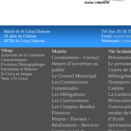
Mairie de St Cricq Chalosse
Tél fixe: 05 58 7
59 allée du Château
Email:
mairie.st
40700 St Cricq Chalosse
Webmaster:
conta
Village
Mairie
Vie Scolai
Armoiries de la Commune
Coordonnées - Contact
Présentatio
Caractéristiques
Heures d’ouverture au
Le personn
Evolution Démographique
public
Centre de 
Patrimoine et Histoire
St Cricq en images
Le Conseil Municipal
Hébergeme
Venir à St Cricq
Les Commissions
Transports
Communales
Cantine
Les Délégations
La Garderi
Les Convocations
Périscolair
Les Comptes Rendus
Convocati
Finances
rendus du 
Projets - Travaux -
d’Ecole
Réalisations - Services
Informatio