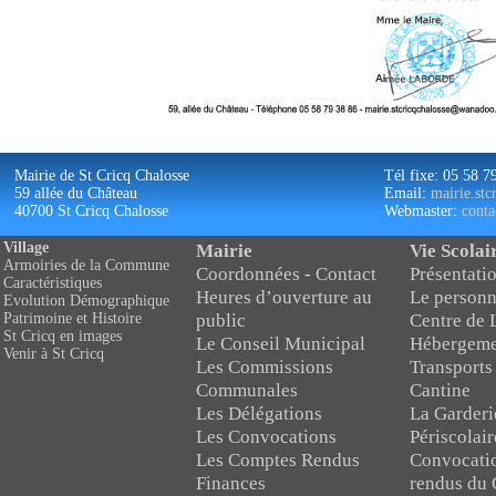
Mairie de St Cricq Chalosse
Tél fixe: 05 58 7
59 allée du Château
Email:
mairie.st
40700 St Cricq Chalosse
Webmaster:
conta
Village
Mairie
Vie Scolai
Armoiries de la Commune
Coordonnées - Contact
Présentatio
Caractéristiques
Heures d’ouverture au
Le personn
Evolution Démographique
public
Centre de 
Patrimoine et Histoire
St Cricq en images
Le Conseil Municipal
Hébergeme
Venir à St Cricq
Les Commissions
Transports
Communales
Cantine
Les Délégations
La Garderi
Les Convocations
Périscolair
Les Comptes Rendus
Convocati
Finances
rendus du 