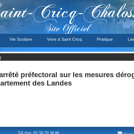
aint-Cricq-Chalos
Site Officiel
Vie Scolaire
Vivre à Saint Cricq
Pratique
Lie
)
arrêté préfectoral sur les mesures dérog
épartement des Landes
Tél fixe: 05 58 79 38 86