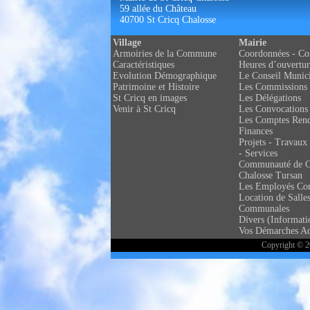
59 allée du Château
40700 St Cricq Chalosse
Village
Mairie
Armoiries de la Commune
Coordonnées - Co
Caractéristiques
Heures d’ouvertur
Evolution Démographique
Le Conseil Munic
Patrimoine et Histoire
Les Commissions
St Cricq en images
Les Délégations
Venir à St Cricq
Les Convocations
Les Comptes Ren
Finances
Projets - Travaux 
- Services
Communauté de 
Chalosse Tursan
Les Employés C
Location de Salle
Communales
Divers (Informati
Vos Démarches Ad
Copyright © 20