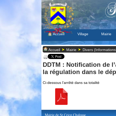
S
Accueil
Village
Mairie
Accueil
Mairie
Divers (Informations
DDTM : Notification de l’
la régulation dans le d
Ci-dessous l’arrêté dans sa totalité
Mairie de St Cricq Chalosse