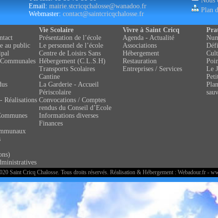
Nous c
Email:
mairie.stcricqchalosse@wanadoo.fr
Plan d
Webmaster:
contact@saintcricqchalosse.fr
Vie Scolaire
Vivre à Saint Cricq
Pra
ntact
Présentation de l’école
Agenda - Actualité
Numé
e au public
Le personnel de l’école
Associations
Défi
ipal
Centre de Loisirs Sans
Hébergement
Cult
 Communales
Hébergement (C.L.S.H)
Restauration
Poin
Transports Scolaires
Entreprises / Services
Le J
Cantine
Peti
dus
La Garderie - Accueil
Pla
Périscolaire
sau
- Réalisations
Convocations / Comptes
rendus du Conseil d’Ecole
Communes
Informations diverses
Finances
ommunaux
s
ons)
ministratives
20 Saint Cricq Chalosse. Tous droits réservés. Réalisation & Hébergement :
Webadour.fr - w