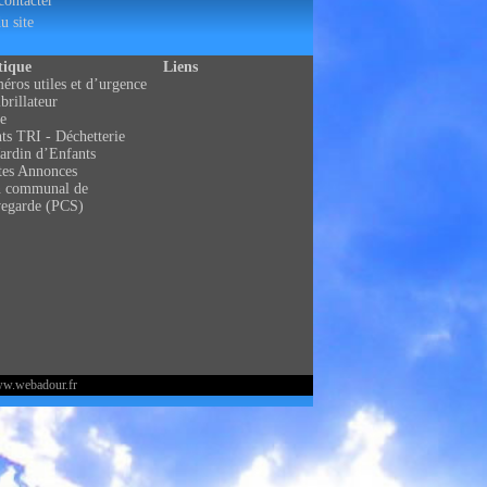
ontacter
u site
tique
Liens
ros utiles et d’urgence
brillateur
e
ts TRI - Déchetterie
ardin d’Enfants
tes Annonces
n communal de
vegarde (PCS)
ww.webadour.fr