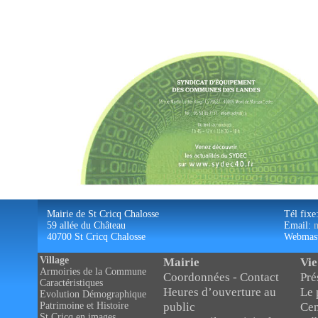
Mairie de St Cricq Chalosse
Tél fixe
59 allée du Château
Email:
40700 St Cricq Chalosse
Webmas
Village
Mairie
Vie
Armoiries de la Commune
Coordonnées - Contact
Pré
Caractéristiques
Heures d’ouverture au
Le 
Evolution Démographique
public
Cen
Patrimoine et Histoire
St Cricq en images