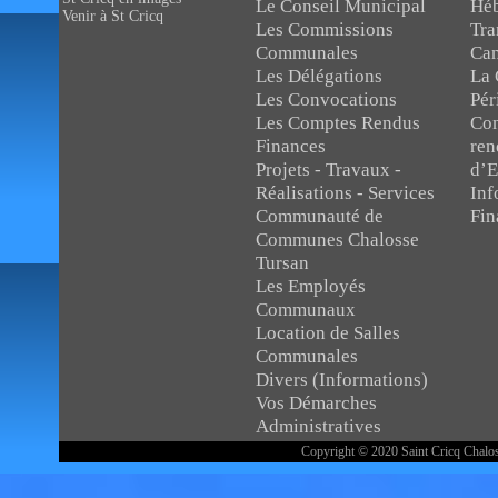
Le Conseil Municipal
Héb
Venir à St Cricq
Les Commissions
Tra
Communales
Can
Les Délégations
La 
Les Convocations
Pér
Les Comptes Rendus
Con
Finances
ren
Projets - Travaux -
d’E
Réalisations - Services
Inf
Communauté de
Fin
Communes Chalosse
Tursan
Les Employés
Communaux
Location de Salles
Communales
Divers (Informations)
Vos Démarches
Administratives
Copyright © 2020 Saint Cricq Chalos