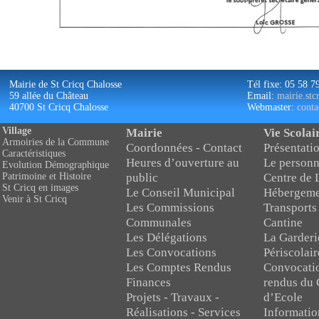
Mairie de St Cricq Chalosse
Tél fixe: 05 58 7
59 allée du Château
Email:
mairie.st
40700 St Cricq Chalosse
Webmaster:
conta
Village
Mairie
Vie Scolai
Armoiries de la Commune
Coordonnées - Contact
Présentatio
Caractéristiques
Heures d’ouverture au
Le personn
Evolution Démographique
public
Centre de 
Patrimoine et Histoire
St Cricq en images
Le Conseil Municipal
Hébergeme
Venir à St Cricq
Les Commissions
Transports
Communales
Cantine
Les Délégations
La Garderi
Les Convocations
Périscolair
Les Comptes Rendus
Convocati
Finances
rendus du 
Projets - Travaux -
d’Ecole
Réalisations - Services
Informatio