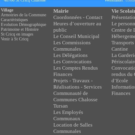
40700 St Cricq Chalosse
Webmaster:
conta
Village
Mairie
Vie Scolai
Armoiries de la Commune
Coordonnées - Contact
Présentatio
Caractéristiques
Heures d’ouverture au
Le personn
Evolution Démographique
public
Centre de 
Patrimoine et Histoire
St Cricq en images
Le Conseil Municipal
Hébergeme
Venir à St Cricq
Les Commissions
Transports
Communales
Cantine
Les Délégations
La Garderi
Les Convocations
Périscolair
Les Comptes Rendus
Convocati
Finances
rendus du 
Projets - Travaux -
d’Ecole
Réalisations - Services
Informatio
Communauté de
Finances
Communes Chalosse
Tursan
Les Employés
Communaux
Location de Salles
Communales