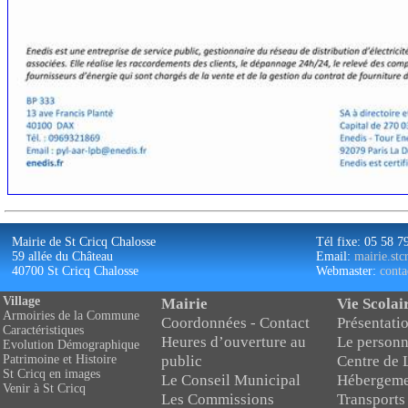
Mairie de St Cricq Chalosse
Tél fixe: 05 58 7
59 allée du Château
Email:
mairie.st
40700 St Cricq Chalosse
Webmaster:
conta
Village
Mairie
Vie Scolai
Armoiries de la Commune
Coordonnées - Contact
Présentatio
Caractéristiques
Heures d’ouverture au
Le personn
Evolution Démographique
public
Centre de 
Patrimoine et Histoire
St Cricq en images
Le Conseil Municipal
Hébergeme
Venir à St Cricq
Les Commissions
Transports