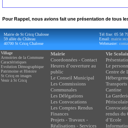
Pour Rappel, nous avions fait une présentation de tous l
Mairie de St Cricq Chalosse
Tél fixe: 05 58 7
59 allée du Château
Email:
mairie.st
40700 St Cricq Chalosse
Webmaster:
conta
Village
Mairie
Vie Scolai
Armoiries de la Commune
Coordonnées - Contact
Présentatio
Caractéristiques
Heures d’ouverture au
Le personn
Evolution Démographique
public
Centre de 
Patrimoine et Histoire
St Cricq en images
Le Conseil Municipal
Hébergeme
Venir à St Cricq
Les Commissions
Transports
Communales
Cantine
Les Délégations
La Garderi
Les Convocations
Périscolair
Les Comptes Rendus
Convocati
Finances
rendus du 
Projets - Travaux -
d’Ecole
Réalisations - Services
Informatio