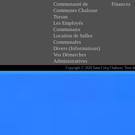
Communauté de
Finances
Communes Chalosse
Tursan
Les Employés
Communaux
Location de Salles
Communales
Divers (Informations)
Vos Démarches
Administratives
Copyright © 2020 Saint Cricq Chalosse. Tous dr