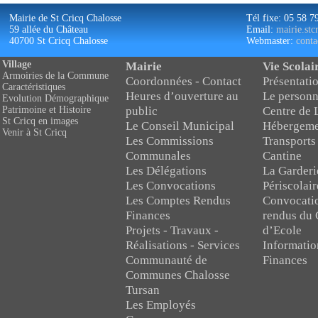
Mairie de St Cricq Chalosse
Tél fixe: 05 58 7
59 allée du Château
Email:
mairie.st
40700 St Cricq Chalosse
Webmaster:
conta
Village
Mairie
Vie Scolai
Armoiries de la Commune
Coordonnées - Contact
Présentatio
Caractéristiques
Heures d’ouverture au
Le personn
Evolution Démographique
public
Centre de 
Patrimoine et Histoire
St Cricq en images
Le Conseil Municipal
Hébergeme
Venir à St Cricq
Les Commissions
Transports
Communales
Cantine
Les Délégations
La Garderi
Les Convocations
Périscolair
Les Comptes Rendus
Convocati
Finances
rendus du 
Projets - Travaux -
d’Ecole
Réalisations - Services
Informatio
Communauté de
Finances
Communes Chalosse
Tursan
Les Employés