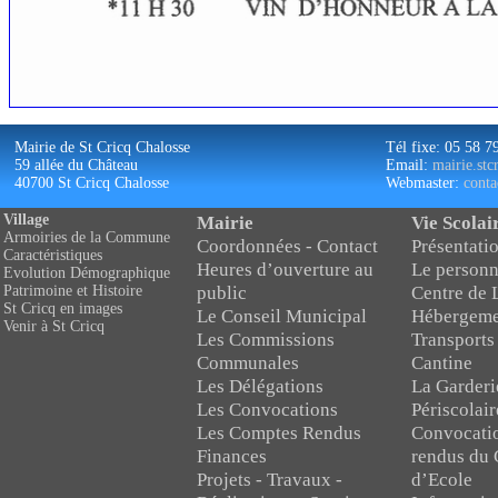
Mairie de St Cricq Chalosse
Tél fixe: 05 58 7
59 allée du Château
Email:
mairie.st
40700 St Cricq Chalosse
Webmaster:
conta
Village
Mairie
Vie Scolai
Armoiries de la Commune
Coordonnées - Contact
Présentatio
Caractéristiques
Heures d’ouverture au
Le personn
Evolution Démographique
public
Centre de 
Patrimoine et Histoire
St Cricq en images
Le Conseil Municipal
Hébergeme
Venir à St Cricq
Les Commissions
Transports
Communales
Cantine
Les Délégations
La Garderi
Les Convocations
Périscolair
Les Comptes Rendus
Convocati
Finances
rendus du 
Projets - Travaux -
d’Ecole