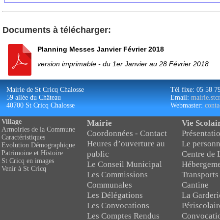
Documents à télécharger:
Planning Messes Janvier Février 2018
version imprimable - du 1er Janvier au 28 Février 2018
Mairie de St Cricq Chalosse
Tél fixe: 05 58 7
59 allée du Château
Email:
mairie.st
40700 St Cricq Chalosse
Webmaster:
conta
Village
Mairie
Vie Scolai
Armoiries de la Commune
Coordonnées - Contact
Présentatio
Caractéristiques
Heures d’ouverture au
Le personn
Evolution Démographique
public
Centre de 
Patrimoine et Histoire
St Cricq en images
Le Conseil Municipal
Hébergeme
Venir à St Cricq
Les Commissions
Transports
Communales
Cantine
Les Délégations
La Garderi
Les Convocations
Périscolair
Les Comptes Rendus
Convocati