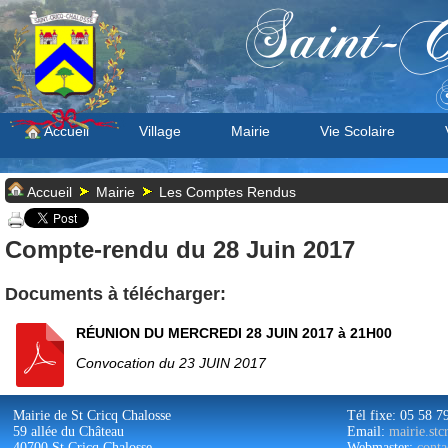
Saint-C
S
Accueil
Village
Mairie
Vie Scolaire
Accueil
Mairie
Les Comptes Rendus
Compte-rendu du 28 Juin 2017
Documents à télécharger:
RÉUNION DU MERCREDI 28 JUIN 2017 à 21H00
Convocation du 23 JUIN 2017
Mairie de St Cricq Chalosse
Tél fixe: 05 58 7
59 allée du Château
Email:
mairie.st
40700 St Cricq Chalosse
Webmaster:
conta