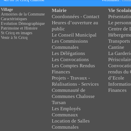
Village
Mairie
Vie Scolai
Armoiries de la Commune
Coordonnées - Contact
Présentatio
Caractéristiques
Heures d’ouverture au
Le personn
Evolution Démographique
public
Centre de 
Patrimoine et Histoire
St Cricq en images
Le Conseil Municipal
Hébergeme
Venir à St Cricq
Les Commissions
Transports
Communales
Cantine
Les Délégations
La Garderi
Les Convocations
Périscolair
Les Comptes Rendus
Convocati
Finances
rendus du 
Projets - Travaux -
d’Ecole
Réalisations - Services
Informatio
Communauté de
Finances
Communes Chalosse
Tursan
Les Employés
Communaux
Location de Salles
Communales