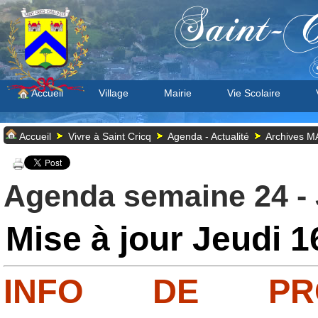
Saint-C
S
Accueil
Village
Mairie
Vie Scolaire
Accueil
Vivre à Saint Cricq
Agenda - Actualité
Archives 
Agenda semaine 24 - 
Mise à jour Jeudi 1
INFO DE PR