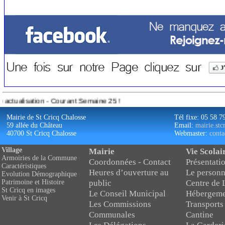
- Courant Semaine 25 !
Mairie de St Cricq Chalosse
Tél fixe: 05 58 7
59 allée du Château
Email:
mairie.st
40700 St Cricq Chalosse
Webmaster:
conta
Village
Mairie
Vie Scolai
Armoiries de la Commune
Coordonnées - Contact
Présentatio
Caractéristiques
Heures d’ouverture au
Le personn
Evolution Démographique
public
Centre de 
Patrimoine et Histoire
St Cricq en images
Le Conseil Municipal
Hébergeme
Venir à St Cricq
Les Commissions
Transports
Communales
Cantine