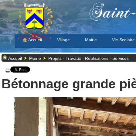
Saint
Accueil
Village
Mairie
Vie Scolaire
Accueil
Mairie
Projets - Travaux - Réalisations - Services
Bétonnage grande pi