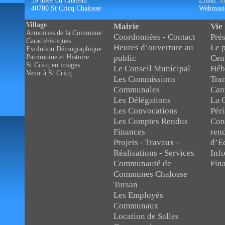
59 allée du Château
Email:
m
40700 St Cricq Chalosse
Webmast
Village
Mairie
Vie
Armoiries de la Commune
Coordonnées - Contact
Prés
Caractéristiques
Heures d’ouverture au
Le p
Evolution Démographique
public
Cent
Patrimoine et Histoire
St Cricq en images
Le Conseil Municipal
Héb
Venir à St Cricq
Les Commissions
Tran
Communales
Can
Les Délégations
La G
Les Convocations
Péri
Les Comptes Rendus
Con
Finances
ren
Projets - Travaux -
d’E
Réalisations - Services
Inf
Communauté de
Fin
Communes Chalosse
Tursan
Les Employés
Communaux
Location de Salles