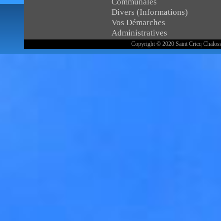
Communales
Divers (Informations)
Vos Démarches
Administratives
Copyright © 2020 Saint Cricq Chaloss