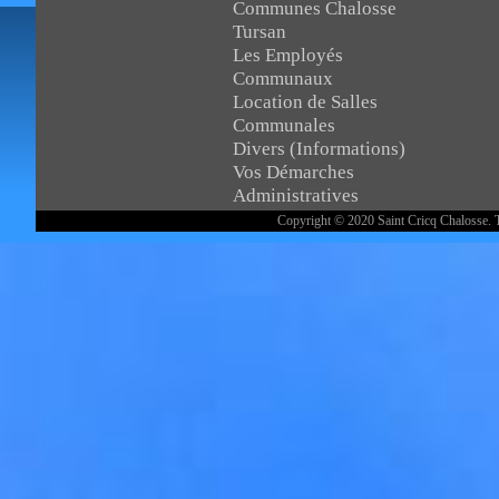
Communes Chalosse
Tursan
Les Employés
Communaux
Location de Salles
Communales
Divers (Informations)
Vos Démarches
Administratives
Copyright © 2020 Saint Cricq Chalosse. T