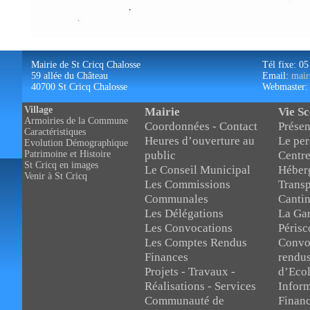
Mairie de St Cricq Chalosse
Tél fixe: 05
59 allée du Château
Email:
mair
40700 St Cricq Chalosse
Webmaster
Village
Mairie
Vie Sc
Armoiries de la Commune
Coordonnées - Contact
Présen
Caractéristiques
Heures d’ouverture au
Le per
Evolution Démographique
public
Centre
Patrimoine et Histoire
St Cricq en images
Le Conseil Municipal
Héber
Venir à St Cricq
Les Commissions
Transp
Communales
Canti
Les Délégations
La Gar
Les Convocations
Périsc
Les Comptes Rendus
Convo
Finances
rendus
Projets - Travaux -
d’Eco
Réalisations - Services
Inform
Communauté de
Finan