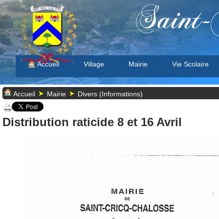
Saint-
Accueil
Village
Mairie
Vie Scolaire
Accueil
Mairie
Divers (Informations)
Distribution raticide 8 et 16 Avril