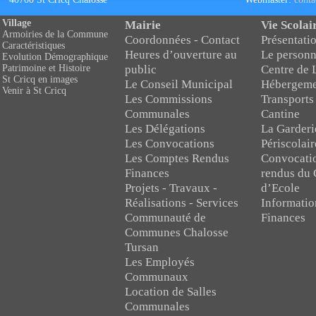
Village
Mairie
Vie Scolai
Armoiries de la Commune
Coordonnées - Contact
Présentatio
Caractéristiques
Heures d’ouverture au
Le personn
Evolution Démographique
public
Centre de 
Patrimoine et Histoire
St Cricq en images
Le Conseil Municipal
Hébergeme
Venir à St Cricq
Les Commissions
Transports
Communales
Cantine
Les Délégations
La Garderi
Les Convocations
Périscolair
Les Comptes Rendus
Convocati
Finances
rendus du 
Projets - Travaux -
d’Ecole
Réalisations - Services
Informatio
Communauté de
Finances
Communes Chalosse
Tursan
Les Employés
Communaux
Location de Salles
Communales