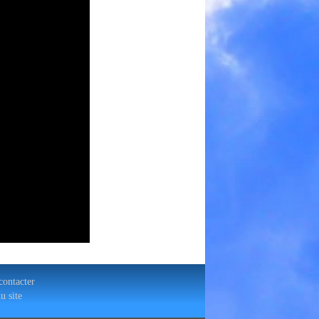
ontacter
u site