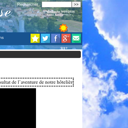
se
Rechercher :
dimanche 9/08/2026
Saint Amour
ns
at de l’aventure de notre hôtelière Nancy Van Es avec Sacha Hei