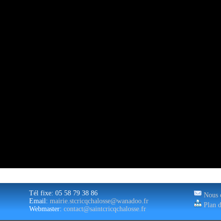
Tél fixe: 05 58 79 38 86
Nous c
Email:
mairie.stcricqchalosse@wanadoo.fr
Plan d
Webmaster:
contact@saintcricqchalosse.fr