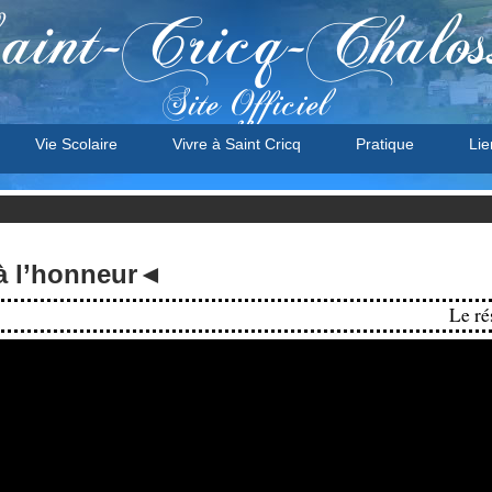
aint-Cricq-Chalos
Site Officiel
Vie Scolaire
Vivre à Saint Cricq
Pratique
Lie
à l’honneur◄
Le résult