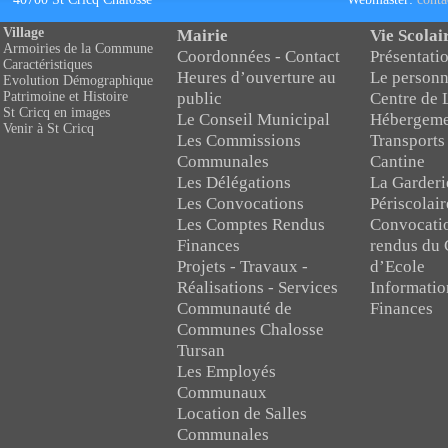
Village
Mairie
Vie Scolai
Armoiries de la Commune
Coordonnées - Contact
Présentatio
Caractéristiques
Heures d’ouverture au
Le personn
Evolution Démographique
public
Centre de 
Patrimoine et Histoire
St Cricq en images
Le Conseil Municipal
Hébergeme
Venir à St Cricq
Les Commissions
Transports
Communales
Cantine
Les Délégations
La Garderi
Les Convocations
Périscolair
Les Comptes Rendus
Convocati
Finances
rendus du 
Projets - Travaux -
d’Ecole
Réalisations - Services
Informatio
Communauté de
Finances
Communes Chalosse
Tursan
Les Employés
Communaux
Location de Salles
Communales