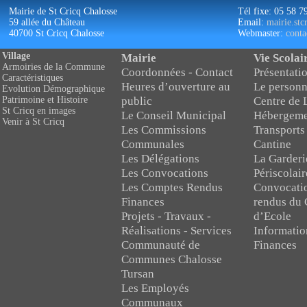
Mairie de St Cricq Chalosse
Tél fixe: 05 58 7
59 allée du Château
Email:
mairie.st
40700 St Cricq Chalosse
Webmaster:
conta
Village
Mairie
Vie Scolai
Armoiries de la Commune
Coordonnées - Contact
Présentatio
Caractéristiques
Heures d’ouverture au
Le personn
Evolution Démographique
public
Centre de 
Patrimoine et Histoire
St Cricq en images
Le Conseil Municipal
Hébergeme
Venir à St Cricq
Les Commissions
Transports
Communales
Cantine
Les Délégations
La Garderi
Les Convocations
Périscolair
Les Comptes Rendus
Convocati
Finances
rendus du 
Projets - Travaux -
d’Ecole
Réalisations - Services
Informatio
Communauté de
Finances
Communes Chalosse
Tursan
Les Employés
Communaux