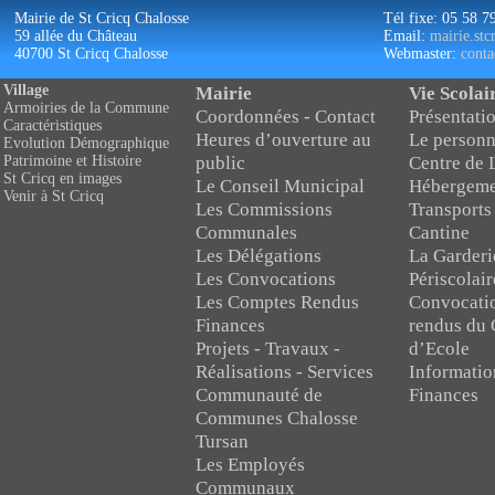
Mairie de St Cricq Chalosse
Tél fixe: 05 58 7
59 allée du Château
Email:
mairie.st
40700 St Cricq Chalosse
Webmaster:
conta
Village
Mairie
Vie Scolai
Armoiries de la Commune
Coordonnées - Contact
Présentatio
Caractéristiques
Heures d’ouverture au
Le personn
Evolution Démographique
public
Centre de 
Patrimoine et Histoire
St Cricq en images
Le Conseil Municipal
Hébergeme
Venir à St Cricq
Les Commissions
Transports
Communales
Cantine
Les Délégations
La Garderi
Les Convocations
Périscolair
Les Comptes Rendus
Convocati
Finances
rendus du 
Projets - Travaux -
d’Ecole
Réalisations - Services
Informatio
Communauté de
Finances
Communes Chalosse
Tursan
Les Employés
Communaux