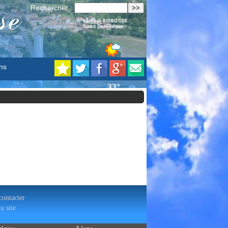
se
Rechercher :
samedi 8/08/2026
Saint Dominique
ns
ontacter
u site