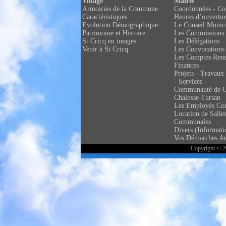
Village
Mairie
Armoiries de la Commune
Coordonnées - Co
Caractéristiques
Heures d’ouvertur
Evolution Démographique
Le Conseil Munic
Patrimoine et Histoire
Les Commissions
St Cricq en images
Les Délégations
Venir à St Cricq
Les Convocations
Les Comptes Ren
Finances
Projets - Travaux 
- Services
Communauté de 
Chalosse Tursan
Les Employés C
Location de Salle
Communales
Divers (Informati
Vos Démarches Ad
Copyright © 20