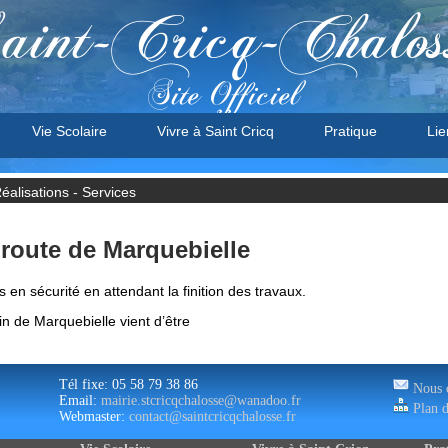
aint-Cricq-Chalos
Site Officiel
Vie Scolaire
Vivre à Saint Cricq
Pratique
Lie
Réalisations - Services
 route de Marquebielle
 en sécurité en attendant la finition des travaux.
n de Marquebielle vient d’être
Tél fixe: 05 58 79 38 86
Nous c
Email:
mairie.stcricqchalosse@wanadoo.fr
Plan d
Webmaster:
contact@saintcricqchalosse.fr