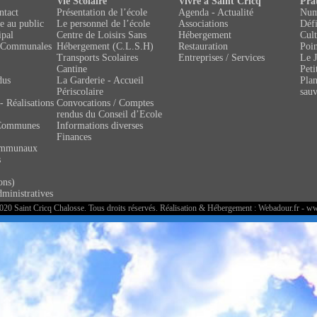
Vie Scolaire
Vivre à Saint Cricq
Pra
ntact
Présentation de l’école
Agenda - Actualité
Numé
e au public
Le personnel de l’école
Associations
Défi
ipal
Centre de Loisirs Sans
Hébergement
Cult
 Communales
Hébergement (C.L.S.H)
Restauration
Poin
Transports Scolaires
Entreprises / Services
Le J
Cantine
Peti
dus
La Garderie - Accueil
Pla
Périscolaire
sau
- Réalisations
Convocations / Comptes
rendus du Conseil d’Ecole
Communes
Informations diverses
Finances
ommunaux
s
ons)
ministratives
20 Saint Cricq Chalosse. Tous droits réservés. Réalisation & Hébergement :
Webadour.fr - w