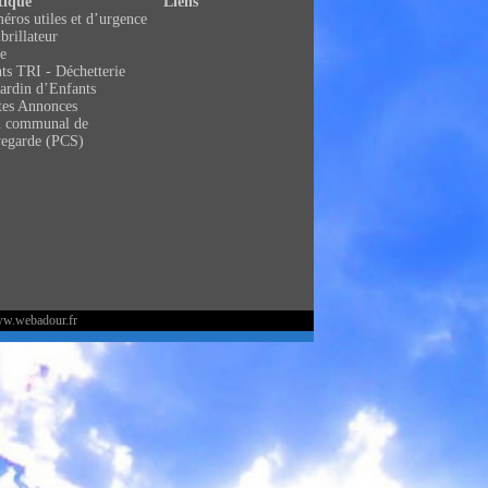
tique
Liens
ros utiles et d’urgence
brillateur
e
ts TRI - Déchetterie
ardin d’Enfants
tes Annonces
n communal de
vegarde (PCS)
ww.webadour.fr