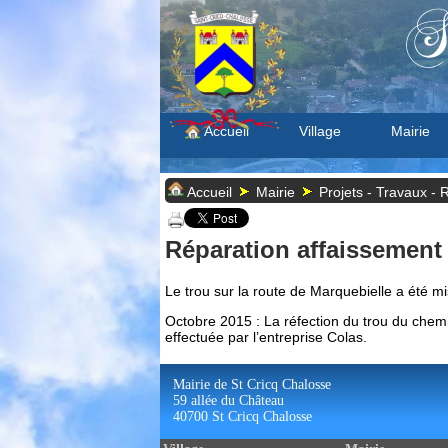
S
Accueil
Village
Mairie
Accueil
Mairie
Projets - Travaux - 
Réparation affaissement
Le trou sur la route de Marquebielle a été mis
Octobre 2015 : La réfection du trou du chemi
effectuée par l’entreprise Colas.
Mairie de St Cricq Chalosse
59 allée du Château
40700 St Cricq Chalosse