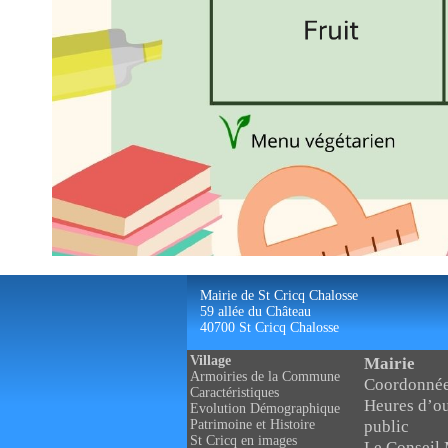
Mairie de St Cricq Chalosse
59 allée du Château
40700 St Cricq Chalosse
Village
Mairie
Armoiries de la Commune
Coordonnée
Caractéristiques
Heures d’ou
Evolution Démographique
public
Patrimoine et Histoire
St Cricq en images
Le Conseil