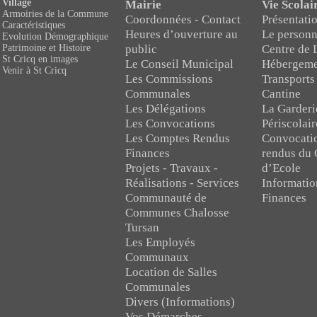
Village
Mairie
Vie Scolai
Armoiries de la Commune
Coordonnées - Contact
Présentatio
Caractéristiques
Heures d’ouverture au
Le personn
Evolution Démographique
public
Centre de 
Patrimoine et Histoire
St Cricq en images
Le Conseil Municipal
Hébergeme
Venir à St Cricq
Les Commissions
Transports
Communales
Cantine
Les Délégations
La Garderi
Les Convocations
Périscolair
Les Comptes Rendus
Convocati
Finances
rendus du 
Projets - Travaux -
d’Ecole
Réalisations - Services
Informatio
Communauté de
Finances
Communes Chalosse
Tursan
Les Employés
Communaux
Location de Salles
Communales
Divers (Informations)
Vos Démarches