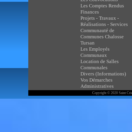
Les Comptes Rendus
Finances
Projets - Travaux -
Réalisations - Services
Communauté de
Communes Chalosse
Tursan
Les Employés
Communaux
Location de Salles
Communales
Divers (Informations)
Vos Démarches
Administratives
Copyright © 2020 Saint Cric